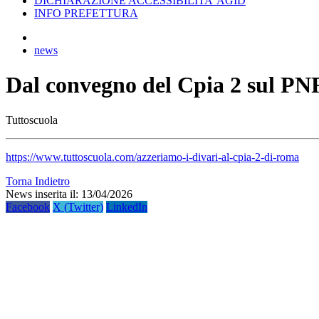
DICHIARAZIONE ACCESSIBILITA’ AGID
INFO PREFETTURA
news
Dal convegno del Cpia 2 sul P
Tuttoscuola
https://www.tuttoscuola.com/azzeriamo-i-divari-al-cpia-2-di-roma
Torna Indietro
News inserita il: 13/04/2026
Facebook
X (Twitter)
LinkedIn