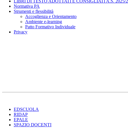
LIBRI DI TESTO ADOTTATI E CONSIGLIATI A.S. 2025/2
Normativa PA
Strumenti e flessibilità
Accoglienza e Orientamento
Ambiente e-learning
Patto Formativo Individuale
Privacy
EDSCUOLA
RIDAP
EPALE
SPAZIO DOCENTI