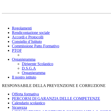
Regolamenti
Rendicontazione sociale
Accordi e Protocolli
Consiglio d’Istituto
Commissione Patto Formativo
PTOF
Organigramma
Dirigente Scolastico
D.S.G.A
Organigramma
Il nostro istituto
RESPONSABILE DELLA PREVENZIONE E CORRUZIONE
Offerta formativa
PERCORSI DI GARANZIA DELLE COMPETENZE
Calendario scolastico
Sicurezza