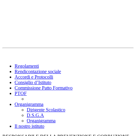
Regolamenti
Rendicontazione sociale
Accordi e Protocolli
Consiglio d’Istituto
Commissione Patto Formativo
PTOF
Organigramma
Dirigente Scolastico
D.S.G.A
Organigramma
Il nostro istituto