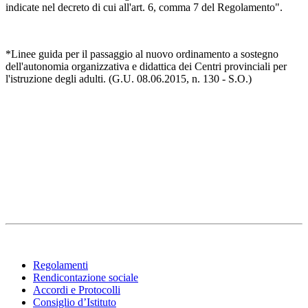
indicate nel decreto di cui all'art. 6, comma 7 del Regolamento".
*Linee guida per il passaggio al nuovo ordinamento a sostegno
dell'autonomia organizzativa e didattica dei Centri provinciali per
l'istruzione degli adulti. (G.U. 08.06.2015, n. 130 - S.O.)
Regolamenti
Rendicontazione sociale
Accordi e Protocolli
Consiglio d’Istituto