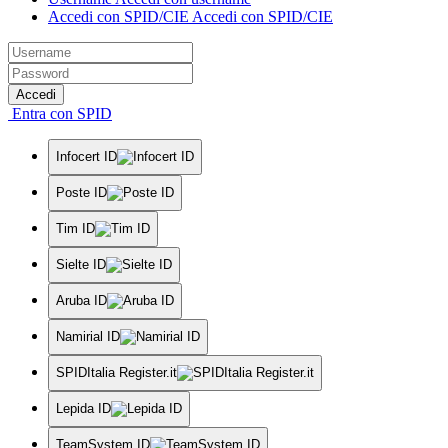
Accedi con SPID/CIE
Accedi con SPID/CIE
Accedi
Entra con SPID
Infocert ID
Poste ID
Tim ID
Sielte ID
Aruba ID
Namirial ID
SPIDItalia Register.it
Lepida ID
TeamSystem ID