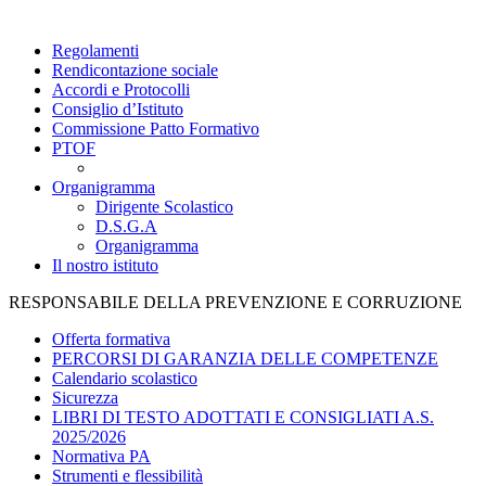
Regolamenti
Rendicontazione sociale
Accordi e Protocolli
Consiglio d’Istituto
Commissione Patto Formativo
PTOF
Organigramma
Dirigente Scolastico
D.S.G.A
Organigramma
Il nostro istituto
RESPONSABILE DELLA PREVENZIONE E CORRUZIONE
Offerta formativa
PERCORSI DI GARANZIA DELLE COMPETENZE
Calendario scolastico
Sicurezza
LIBRI DI TESTO ADOTTATI E CONSIGLIATI A.S.
2025/2026
Normativa PA
Strumenti e flessibilità