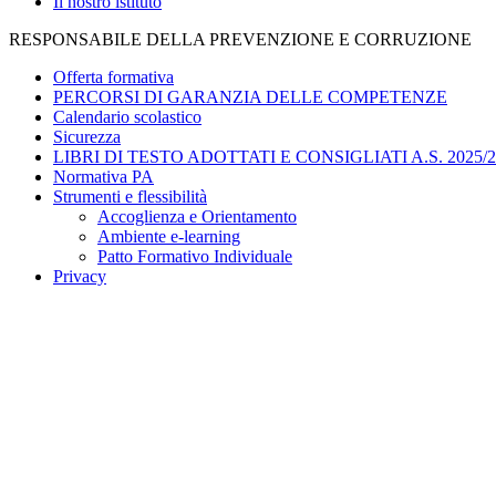
Il nostro istituto
RESPONSABILE DELLA PREVENZIONE E CORRUZIONE
Offerta formativa
PERCORSI DI GARANZIA DELLE COMPETENZE
Calendario scolastico
Sicurezza
LIBRI DI TESTO ADOTTATI E CONSIGLIATI A.S. 2025/2
Normativa PA
Strumenti e flessibilità
Accoglienza e Orientamento
Ambiente e-learning
Patto Formativo Individuale
Privacy