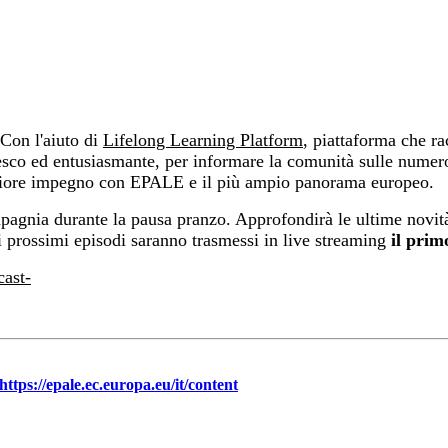
 Con l'aiuto di
Lifelong Learning Platform
, piattaforma che r
esco ed entusiasmante, per informare la comunità sulle numer
ggiore impegno con EPALE e il più ampio panorama europeo.
pagnia durante la pausa pranzo. Approfondirà le ultime novità 
 prossimi episodi saranno trasmessi in live streaming
il prim
cast-
https://epale.ec.europa.eu/it/content