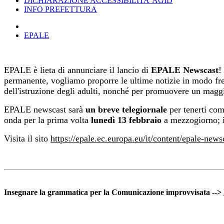
DICHIARAZIONE ACCESSIBILITA’ AGID
INFO PREFETTURA
EPALE
EPALE è lieta di annunciare il lancio di
EPALE Newscast
!
permanente, vogliamo proporre le ultime notizie in modo fr
dell'istruzione degli adulti, nonché per promuovere un ma
EPALE newscast sarà
un breve telegiornale
per tenerti com
onda per la prima volta
lunedì 13 febbraio
a mezzogiorno; i
Visita il sito
https://epale.ec.europa.eu/it/content/epale-news
Insegnare la grammatica per la Comunicazione improvvisata -->