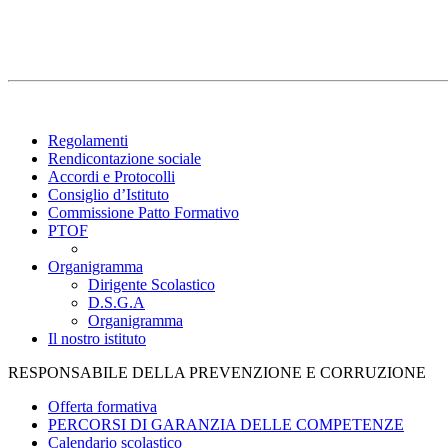
Regolamenti
Rendicontazione sociale
Accordi e Protocolli
Consiglio d’Istituto
Commissione Patto Formativo
PTOF
Organigramma
Dirigente Scolastico
D.S.G.A
Organigramma
Il nostro istituto
RESPONSABILE DELLA PREVENZIONE E CORRUZIONE
Offerta formativa
PERCORSI DI GARANZIA DELLE COMPETENZE
Calendario scolastico