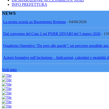
DICHIARAZIONE ACCESSIBILITA’ AGID
INFO PREFETTURA
NEWS
La nostra scuola su Buongiorno Regione
- 04/06/2026
Dal convegno del Cpia 2 sul PNRR DIVARI del 5 marzo 2026
- 13
Quaderno Operativo “Da zero alle parole”: un percorso possibile anc
Azioni formative sull’inclusione – Indicazioni, calendari e modalità di
Vedi tutto