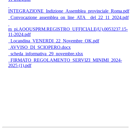
INTEGRAZIONE_Indizione_Assemblea_provinciale_Roma.pdf
Convocazione_assemblea_on_line_ATA__del_22_11_2024.pdf
m_pi.AOOUSPRM.REGISTRO_UFFICIALE(U).0053237.15-
11-2024.pdf
Locandina_VENERDI_22_Novembre_OK.pdf
AVVISO_DI_SCIOPERO.docx
scheda_informativa_29_novembre.xlsx
FIRMATO_REGOLAMENTO_SERVIZI_MINIMI_2024-
2025 (1).pdf