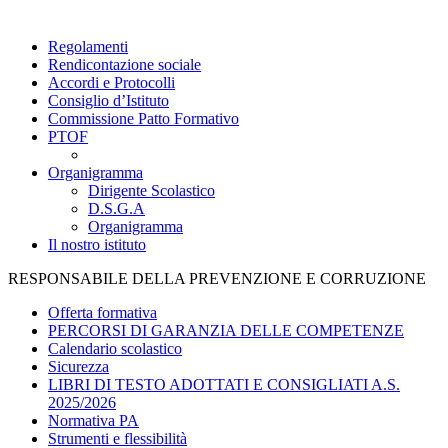
Regolamenti
Rendicontazione sociale
Accordi e Protocolli
Consiglio d’Istituto
Commissione Patto Formativo
PTOF
Organigramma
Dirigente Scolastico
D.S.G.A
Organigramma
Il nostro istituto
RESPONSABILE DELLA PREVENZIONE E CORRUZIONE
Offerta formativa
PERCORSI DI GARANZIA DELLE COMPETENZE
Calendario scolastico
Sicurezza
LIBRI DI TESTO ADOTTATI E CONSIGLIATI A.S.
2025/2026
Normativa PA
Strumenti e flessibilità