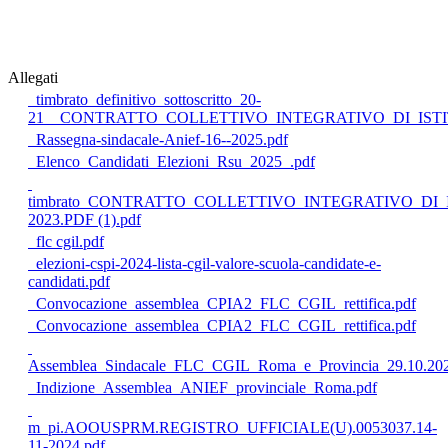
Allegati
timbrato_definitivo_sottoscritto_20-
21__CONTRATTO_COLLETTIVO_INTEGRATIVO_DI_ISTITUTO
Rassegna-sindacale-Anief-16--2025.pdf
Elenco_Candidati_Elezioni_Rsu_2025_.pdf
timbrato_CONTRATTO_COLLETTIVO_INTEGRATIVO_DI_IS
2023.PDF (1).pdf
flc cgil.pdf
elezioni-cspi-2024-lista-cgil-valore-scuola-candidate-e-
candidati.pdf
Convocazione_assemblea_CPIA2_FLC_CGIL_rettifica.pdf
Convocazione_assemblea_CPIA2_FLC_CGIL_rettifica.pdf
Assemblea_Sindacale_FLC_CGIL_Roma_e_Provincia_29.10.202
Indizione_Assemblea_ANIEF_provinciale_Roma.pdf
m_pi.AOOUSPRM.REGISTRO_UFFICIALE(U).0053037.14-
11-2024.pdf