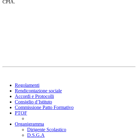
CPIA.
Regolamenti
Rendicontazione sociale
Accordi e Protocolli
Consiglio d’Istituto
Commissione Patto Formativo
PTOF
Organigramma
Dirigente Scolastico
D.S.G.A