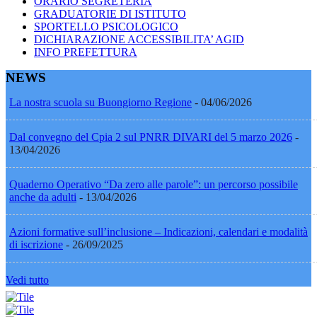
ORARIO SEGRETERIA
GRADUATORIE DI ISTITUTO
SPORTELLO PSICOLOGICO
DICHIARAZIONE ACCESSIBILITA’ AGID
INFO PREFETTURA
NEWS
La nostra scuola su Buongiorno Regione
- 04/06/2026
Dal convegno del Cpia 2 sul PNRR DIVARI del 5 marzo 2026
-
13/04/2026
Quaderno Operativo “Da zero alle parole”: un percorso possibile
anche da adulti
- 13/04/2026
Azioni formative sull’inclusione – Indicazioni, calendari e modalità
di iscrizione
- 26/09/2025
Vedi tutto