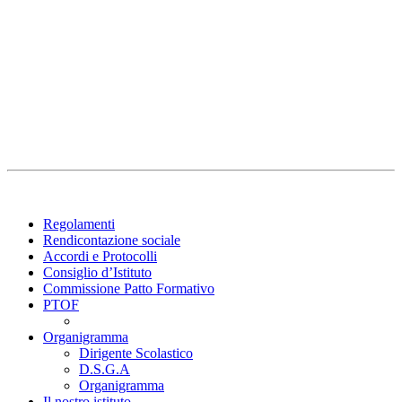
Regolamenti
Rendicontazione sociale
Accordi e Protocolli
Consiglio d’Istituto
Commissione Patto Formativo
PTOF
Organigramma
Dirigente Scolastico
D.S.G.A
Organigramma
Il nostro istituto