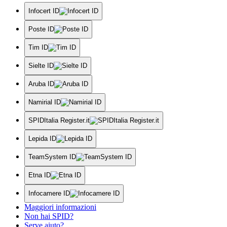
Infocert ID
Poste ID
Tim ID
Sielte ID
Aruba ID
Namirial ID
SPIDItalia Register.it
Lepida ID
TeamSystem ID
Etna ID
Infocamere ID
Maggiori informazioni
Non hai SPID?
Serve aiuto?